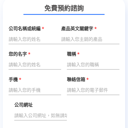
免費預約諮詢
公司名稱或統編
*
產品英文關鍵字
*
您的名字
*
職稱
*
想
要
開
發
手機
*
聯絡信箱
*
的
國
家
公司網址
*