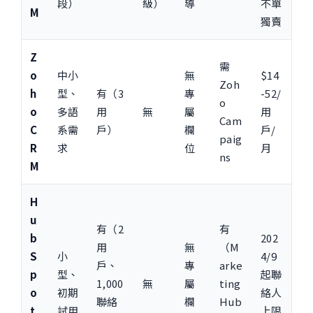
段）
級）
導
不單
M
獨賣
Z
需
o
中小
無
$14
Zoh
h
型、
有（3
專
-52/
o
o
多語
用
無
屬
用
Cam
C
系需
戶）
欄
戶/
paig
R
求
位
月
ns
M
H
u
有（2
有
b
202
用
無
（M
S
小
4/9
戶、
專
arke
p
型、
起聯
1,000
無
屬
ting
o
初期
絡人
聯絡
欄
Hub
t
試用
上限