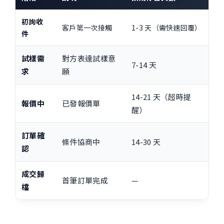
初詢收
客戶第一次接觸
1-3 天（需快速回覆）
件
試樣需
對方表達試樣意
7-14 天
求
願
14-21 天（超時提
報價中
已發報價單
醒）
訂單確
條件協商中
14-30 天
認
成交歸
首筆訂單完成
—
檔