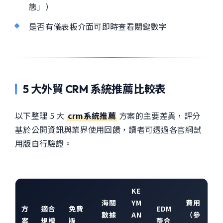
態」）
是否有儀表板介面可即時查看關鍵數字
5 大外貿 CRM 系統推薦比較表
以下整理 5 大
crm系統推薦
方案的主要差異，評分
基於公開資訊與業界使用回饋，讀者可透過各官網試
用版自行驗證。
KE
海關
YM
費用
方
適合
免費
EDM
數據
AN
（參
案
規模
版
整合