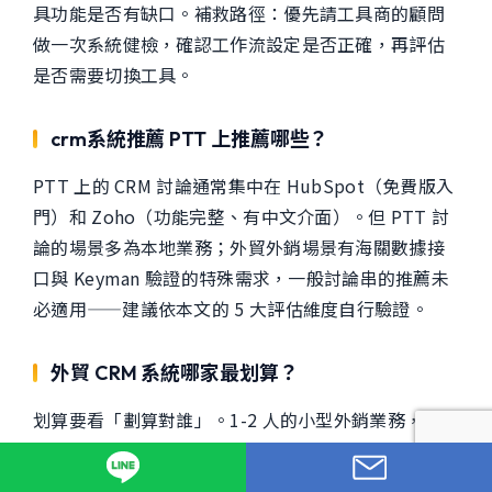
具功能是否有缺口。補救路徑：優先請工具商的顧問
做一次系統健檢，確認工作流設定是否正確，再評估
是否需要切換工具。
crm系統推薦 PTT 上推薦哪些？
PTT 上的 CRM 討論通常集中在 HubSpot（免費版入
門）和 Zoho（功能完整、有中文介面）。但 PTT 討
論的場景多為本地業務；外貿外銷場景有海關數據接
口與 Keyman 驗證的特殊需求，一般討論串的推薦未
必適用——建議依本文的 5 大評估維度自行驗證。
外貿 CRM 系統哪家最划算？
划算要看「劃算對誰」。1-2 人的小型外銷業務，
HubSpot 免費版已夠用；3-5 人且有 EDM 整合需
求，Zoho 付費版 CP 值相對高；有海關數據接口與一