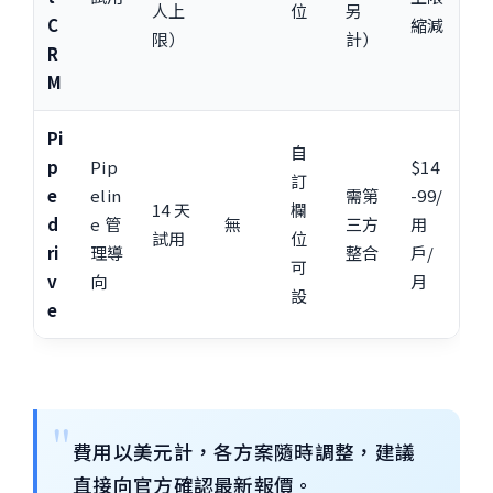
人上
位
另
C
縮減
限）
計）
R
M
Pi
自
p
Pip
$14
訂
e
elin
需第
-99/
14 天
欄
d
e 管
無
三方
用
試用
位
ri
理導
整合
戶/
可
v
向
月
設
e
費用以美元計，各方案隨時調整，建議
直接向官方確認最新報價。