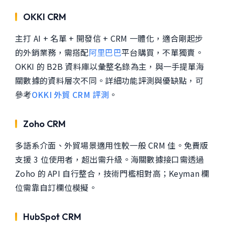
OKKI CRM
主打 AI + 名單 + 開發信 + CRM 一體化，適合剛起步
的外銷業務，需搭配
阿里巴巴
平台購買，不單獨賣。
OKKI 的 B2B 資料庫以彙整名錄為主，與一手提單海
關數據的資料層次不同。詳細功能評測與優缺點，可
參考
OKKI 外貿 CRM 評測
。
Zoho CRM
多語系介面、外貿場景適用性較一般 CRM 佳。免費版
支援 3 位使用者，超出需升級。海關數據接口需透過
Zoho 的 API 自行整合，技術門檻相對高；Keyman 欄
位需靠自訂欄位模擬。
HubSpot CRM