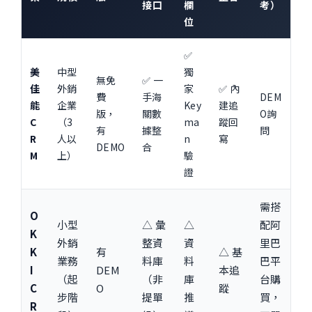
接口
欄
考）
位
✅
美
中型
獨
無免
✅ 一
佳
外銷
家
✅ 內
費
手海
DEM
能
企業
Key
建追
版，
關數
O
詢
C
（3
ma
蹤回
有
據整
問
R
人以
n
寫
DEMO
合
M
上）
驗
證
需搭
O
小型
△ 彙
△
配阿
K
外銷
整資
資
里巴
K
有
△ 基
業務
料庫
料
巴平
I
DEM
本追
（起
（非
庫
台購
C
O
蹤
步階
提單
推
買，
R