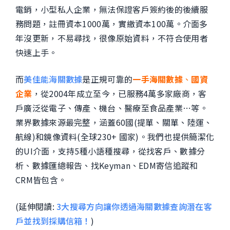
電銷，小型私人企業，無法保證客戶簽約後的後續服
務問題，註冊資本1000萬，實繳資本100萬。介面多
年沒更新，不易尋找，很像原始資料，不符合使用者
快速上手。
而
美佳能海關數據
是正規可靠的
一手海關數據
、
國資
企業
，從2004年成立至今，已服務4萬多家廠商，客
戶廣泛從電子、傳產、機台、醫療至食品產業…等。
業界數據來源最完整，涵蓋60國(提單、關單、陸運、
航線)和鏡像資料(全球230+ 國家)。我們也提供簡潔化
的UI介面，支持5種小語種搜尋，從找客戶、數據分
析、數據匯總報告、找Keyman、EDM寄信追蹤和
CRM皆包含。
(延伸閱讀:
3大搜尋方向讓你透過海關數據查詢潛在客
戶並找到採購信箱！
)