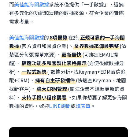
而
美佳能海關數據
系統不僅提供「一手數據」，還擁
有多元化的功能和清晰的數據來源，符合企業的實際
需求考量。
美佳能海關數據
的
8項優勢
在於:
正規可靠的一手海關
數據
(官方資料和國資企業)、
業界數據來源最完整
(清
楚區分每張提單來源)、
更新最快
(可綁定EMAIL提
醒)、
篩選功能多和客製化表格顯示
(方便後續數據分
析)、
一站式系統
( 數據分析+找Keyman+EDM寄信追
蹤+CRM)、
擁有自主研發插件
(快速查Keyman、地圖
找新客戶)、
強大CRM管理
(關注企業不遺漏更新的資
料)、
支持手機小程序觀看
。如果你想要了解更多海關
數據的資料，歡迎
LINE詢問
或
填表單
。