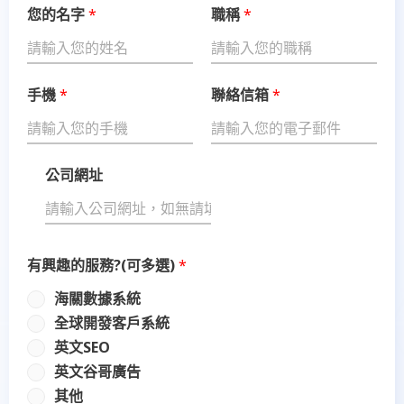
您的名字
*
職稱
*
想
要
開
發
手機
*
聯絡信箱
*
的
國
家
公司網址
*
有興趣的服務?(可多選)
*
海關數據系統
全球開發客戶系統
英文SEO
英文谷哥廣告
其他