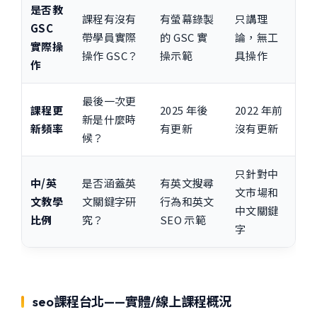
是否教
課程有沒有
有螢幕錄製
只講理
GSC
帶學員實際
的 GSC 實
論，無工
實際操
操作 GSC？
操示範
具操作
作
最後一次更
課程更
2025 年後
2022 年前
新是什麼時
新頻率
有更新
沒有更新
候？
只針對中
中/英
是否涵蓋英
有英文搜尋
文市場和
文教學
文關鍵字研
行為和英文
中文關鍵
比例
究？
SEO 示範
字
seo課程台北——實體/線上課程概況