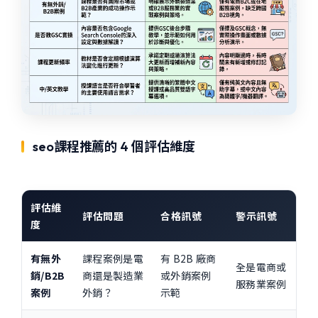
seo課程推薦的 4 個評估維度
評估維
評估問題
合格訊號
警示訊號
度
有無外
課程案例是電
有 B2B 廠商
全是電商或
銷/B2B
商還是製造業
或外銷案例
服務業案例
案例
外銷？
示範