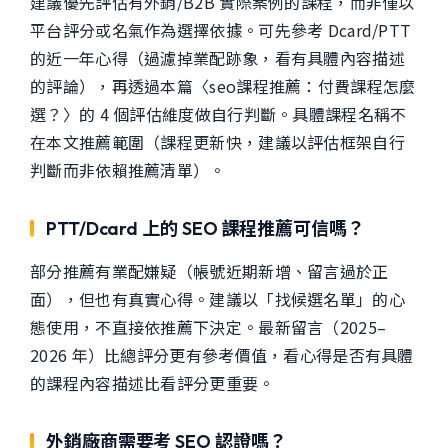
建議優先評估有外銷/B2B 實際案例的課程，而非僅以
平台評分或名氣作為選擇依據。可先參考 Dcard/PTT
的近一年心得（過濾掉業配跡象，看有具體內容描述
的評論），再透過本篇〈seo課程推薦：付費課程怎麼
選？〉的 4 個評估維度做自行判斷。具體課程名稱不
在本文推薦範圍（課程更新快，建議以評估框架自行
判斷而非依賴推薦清單）。
PTT/Dcard 上的 SEO 課程推薦可信嗎？
部分推薦有業配嫌疑（帳號近期新增、留言過於正
面），但也有真實心得。建議以「找候選名單」的心
態使用，不直接依推薦下決定。最新留言（2025–
2026 年）比總評分更有參考價值，看心得是否有具體
的課程內容描述比看評分更重要。
外銷廠商需要考 SEO 認證嗎？