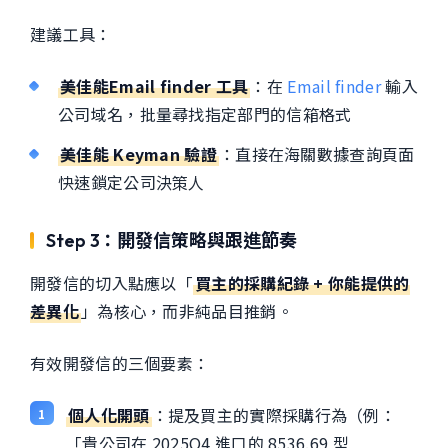
建議工具：
美佳能Email finder 工具
：在
Email finder
輸入
公司域名，批量尋找指定部門的信箱格式
美佳能 Keyman 驗證
：直接在海關數據查詢頁面
快速鎖定公司決策人
Step 3：開發信策略與跟進節奏
開發信的切入點應以「
買主的採購紀錄 + 你能提供的
差異化
」為核心，而非純品目推銷。
有效開發信的三個要素：
個人化開頭
：提及買主的實際採購行為（例：
「貴公司在 2025Q4 進口的 8536.69 型