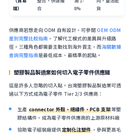
（貿易
整合，快速撮
潤 1-
向，靈活配
端）
合
8%
貨
供應商若想走向 ODM 自有設計，可參閱
OEM ODM
差別完整比較指南
，了解代工模式的差異與升級路
徑。三種角色都需要主動找到海外買主，而
海關數據
查詢完整指南
是最低成本、最精準的起點。
塑膠製品製造業如何切入電子零件供應鏈
這是許多人忽略的切入點。台灣塑膠製品製造業可透
過以下方式成為電子零件 Tier 2/3 供應商：
生產
connector 外殼、絕緣件、PCB 支架
等塑
膠結構件，成為電子零件供應商的上游原材料廠
協助電子組裝廠提供
定制化注塑件
，參與更高毛