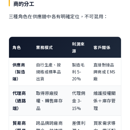
商的分工
三種角色在供應鏈中各有明確定位，不可混用：
利潤來
角色
業務模式
客戶關係
源
供應商
自行生產、按
製造毛
直接對接品
（製造
規格或標準品
利 5-
牌商或 EMS
端）
出貨
20%
廠
代理商
取得原廠授
代理佣
維護授權關
（通路
權、轉售庫存
金 3-
係＋庫存管
端）
品
15%
理
貿易商
跨品牌跨廠商
差價利
買家需求導