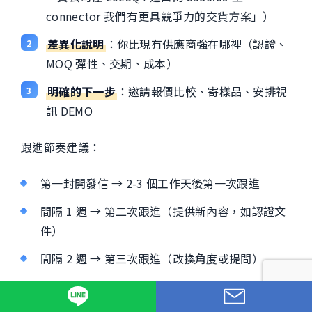
connector 我們有更具競爭力的交貨方案」）
差異化說明
：你比現有供應商強在哪裡（認證、
MOQ 彈性、交期、成本）
明確的下一步
：邀請報價比較、寄樣品、安排視
訊 DEMO
跟進節奏建議：
第一封開發信 → 2-3 個工作天後第一次跟進
間隔 1 週 → 第二次跟進（提供新內容，如認證文
件）
間隔 2 週 → 第三次跟進（改換角度或提問）
開發信撰寫技巧詳見業主
開發信實戰指南
。