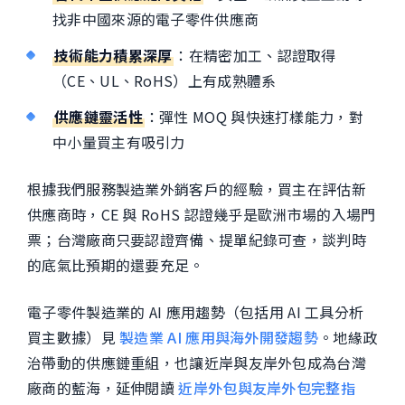
找非中國來源的電子零件供應商
技術能力積累深厚
：在精密加工、認證取得
（CE、UL、RoHS）上有成熟體系
供應鏈靈活性
：彈性 MOQ 與快速打樣能力，對
中小量買主有吸引力
根據我們服務製造業外銷客戶的經驗，買主在評估新
供應商時，CE 與 RoHS 認證幾乎是歐洲市場的入場門
票；台灣廠商只要認證齊備、提單紀錄可查，談判時
的底氣比預期的還要充足。
電子零件製造業的 AI 應用趨勢（包括用 AI 工具分析
買主數據）見
製造業 AI 應用與海外開發趨勢
。地緣政
治帶動的供應鏈重組，也讓近岸與友岸外包成為台灣
廠商的藍海，延伸閱讀
近岸外包與友岸外包完整指