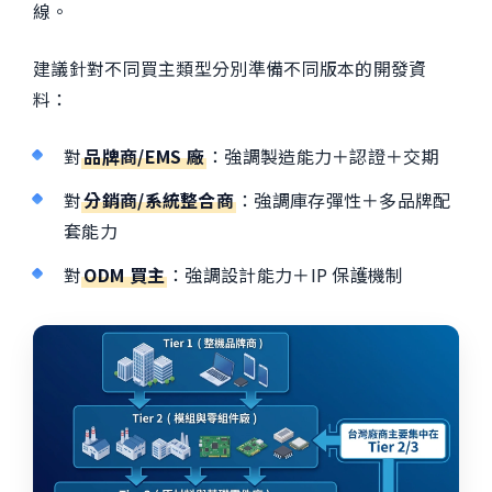
線。
建議針對不同買主類型分別準備不同版本的開發資
料：
對
品牌商/EMS 廠
：強調製造能力＋認證＋交期
對
分銷商/系統整合商
：強調庫存彈性＋多品牌配
套能力
對
ODM 買主
：強調設計能力＋IP 保護機制