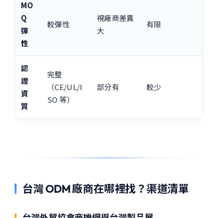
MO
Q
視廠商差異
較彈性
有限
彈
大
性
認
完整
證
（CE/UL/I
部分有
較少
資
SO 等）
質
台灣 ODM 廠商在哪裡找？渠道清單
台灣外貿協會商機網與台灣製品展