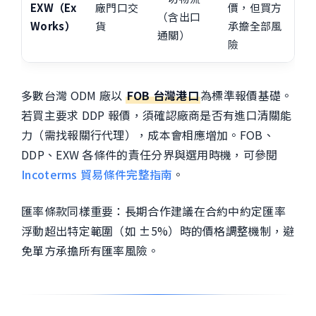
EXW
（Ex
廠門口交
價，但買方
（含出口
Works）
貨
承擔全部風
通關）
險
多數台灣 ODM 廠以
FOB 台灣港口
為標準報價基礎。
若買主要求 DDP 報價，須確認廠商是否有進口清關能
力（需找報關行代理），成本會相應增加。FOB、
DDP、EXW 各條件的責任分界與選用時機，可參閱
Incoterms 貿易條件完整指南
。
匯率條款同樣重要：長期合作建議在合約中約定匯率
浮動超出特定範圍（如 ±5%）時的價格調整機制，避
免單方承擔所有匯率風險。