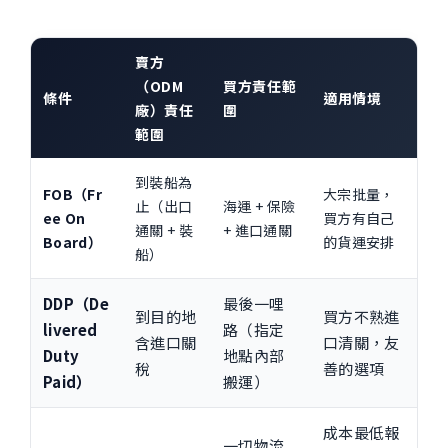
賣方
（ODM
買方責任範
條件
適用情境
廠）責任
圍
範圍
到裝船為
FOB
（Fr
大宗批量，
止（出口
海運 + 保險
ee On
買方有自己
通關 + 裝
+ 進口通關
Board）
的貨運安排
船）
DDP
（De
最後一哩
到目的地
買方不熟進
livered
路（指定
含進口關
口清關，友
Duty
地點內部
稅
善的選項
Paid）
搬運）
成本最低報
一切物流