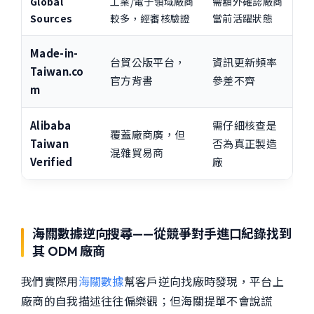
Global
工業/電子領域廠商
需額外確認廠商
Sources
較多，經審核驗證
當前活躍狀態
Made-in-
台貿公版平台，
資訊更新頻率
Taiwan.co
官方背書
參差不齊
m
Alibaba
需仔細核查是
覆蓋廠商廣，但
Taiwan
否為真正製造
混雜貿易商
Verified
廠
海關數據逆向搜尋——從競爭對手進口紀錄找到
其 ODM 廠商
我們實際用
海關數據
幫客戶逆向找廠時發現，平台上
廠商的自我描述往往偏樂觀；但海關提單不會說謊