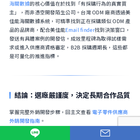
海關數據
的核心價值在於找到「有採購行為的真實買
主」，而非憑空開發陌生公司。台灣 ODM 廠商透過美
佳能海關數據系統，可精準找到正在採購類似 ODM 產
品的品牌商，配合
美佳能
Email finder
找到決策窗口，
發送有具體案例的開發信。成效里程碑為取得試樣需
求或進入供應商資格審定，B2B 採購週期長，這些都
是可量化的推進指標。
結論：選廠嚴謹度，決定長期合作品質
掌握完整外銷開發步驟，回主文查看
電子零件供應商
外銷開發指南
。
選台灣 ODM 廠是一項長期投資，評估過程的嚴謹度決