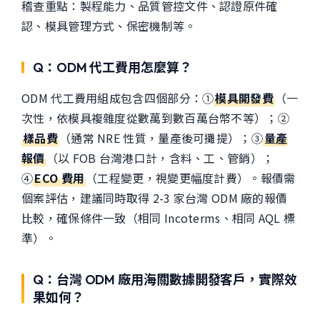
稽查重點：製程能力、品質管控文件、認證原件確
認、模具管理方式、保密機制等。
Q：ODM 代工費用怎麼算？
ODM 代工費用組成包含四個部分：①
模具開發費
（一
次性，依模具複雜度從數萬到數百萬台幣不等）；②
樣品費
（通常 NRE 性質，量產後可攤提）；③
量產
報價
（以 FOB 台灣港口計，含料、工、管銷）；
④
ECO 費用
（工程變更，視變更幅度計費）。報價需
個案評估，建議同時取得 2-3 家台灣 ODM 廠的報價
比較，確保條件一致（相同 Incoterms、相同 AQL 標
準）。
Q：台灣 ODM 廠用海關數據開發客戶，實際效
果如何？