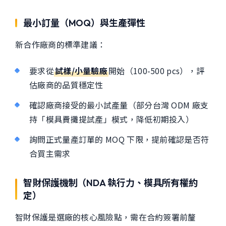
最小訂量（MOQ）與生產彈性
新合作廠商的標準建議：
要求從
試樣/小量驗廠
開始（100-500 pcs），評
估廠商的品質穩定性
確認廠商接受的最小試產量（部分台灣 ODM 廠支
持「模具費攤提試產」模式，降低初期投入）
詢問正式量產訂單的 MOQ 下限，提前確認是否符
合買主需求
智財保護機制（NDA 執行力、模具所有權約
定）
智財保護是選廠的核心風險點，需在合約簽署前釐