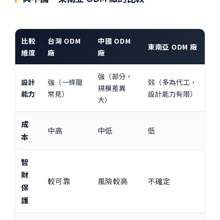
比較
台灣 ODM
中國 ODM
東南亞 ODM 廠
維度
廠
廠
強（部分，
設計
強（一條龍
弱（多為代工，
規模差異
能力
常見）
設計能力有限）
大）
成
中高
中低
低
本
智
財
較可靠
風險較高
不確定
保
護